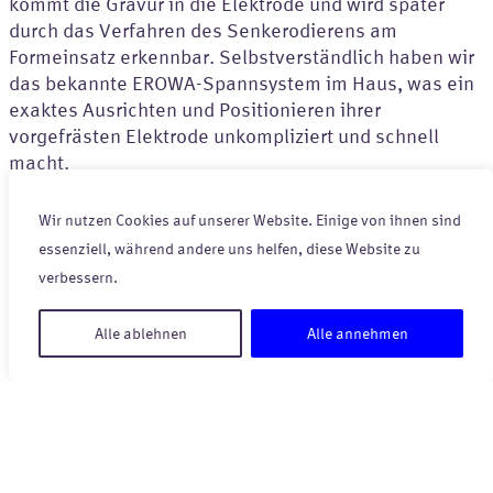
kommt die Gravur in die Elektrode und wird später
durch das Verfahren des Senkerodierens am
Formeinsatz erkennbar. Selbstverständlich haben wir
das bekannte EROWA-Spannsystem im Haus, was ein
exaktes Ausrichten und Positionieren ihrer
vorgefrästen Elektrode unkompliziert und schnell
macht.
Schilder
Wir nutzen Cookies auf unserer Website. Einige von ihnen sind
Ob Werkzeug- Maschinen oder Anlagenschilder, wir
essenziell, während andere uns helfen, diese Website zu
stellen je nach Bedarf Schilder aus Eloxiertem
verbessern.
Aluminium her. Hier haben wir natürlich die gängigen
Farben wie Rot und Blau im Sortiment, aber auch
Alle ablehnen
Alle annehmen
Sonderfarben wie Grün und Gelb. Auch runde oder
ovale Schilder sind kein Problem für uns, da wir diese
auch sehr gut ausfräsen können. So sind der Form und
Größe nahezu keine Grenzen gesetzt.
Skalierungen
Skalen für den Maschinenbau sind nicht mehr